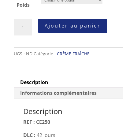
Poids
quantité
Ajouter au panier
de
crème
épaisse
UGS :
ND
Catégorie :
CRÈME FRAÎCHE
Description
Informations complémentaires
Description
REF : CE250
DLC :
42 jours