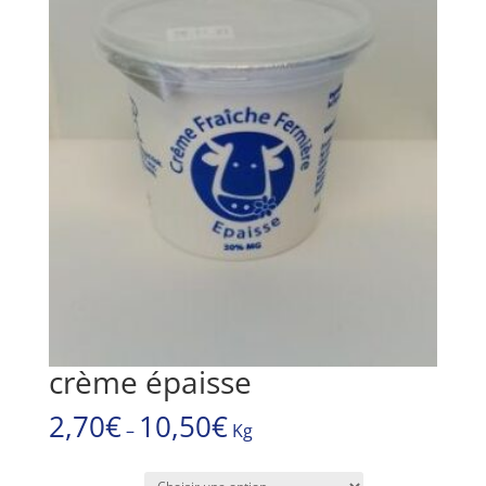
crème épaisse
2,70
€
10,50
€
–
Kg