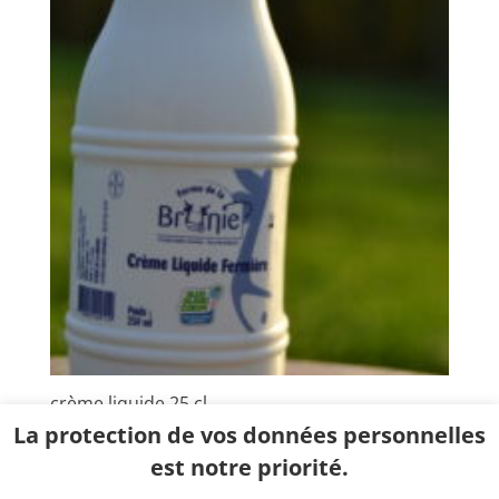
crème liquide 25 cl
La protection de vos données personnelles
2,30
€
Kg
est notre priorité.