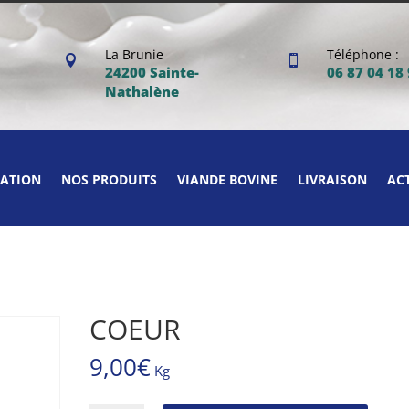
La Brunie
Téléphone :


24200 Sainte-
06 87 04 18
Nathalène
ATION
NOS PRODUITS
VIANDE BOVINE
LIVRAISON
AC
COEUR
9,00
€
Kg