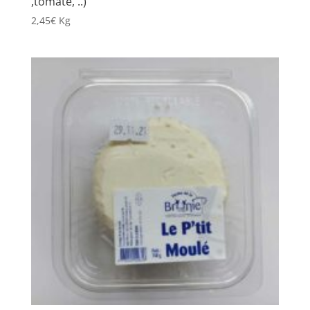
,tomate, ..)
2,45
€
Kg