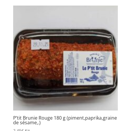
P’tit Brunie Rouge 180 g (piment,paprika,graine
de sésame,.)
2,45
€
Kg