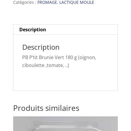
Catégories :
FROMAGE
,
LACTIQUE MOULE
Vert
180
g
(oignon,
Description
ciboulette
,tomate,
Description
..)
PB P’tit Brunie Vert 180 g (oignon,
ciboulette ,tomate, ..)
Produits similaires