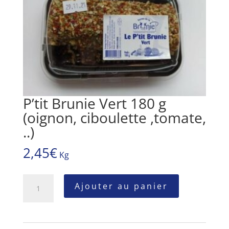
P’tit Brunie Vert 180 g
(oignon, ciboulette ,tomate,
..)
2,45
€
Kg
quantité
Ajouter au panier
de
P'tit
Brunie