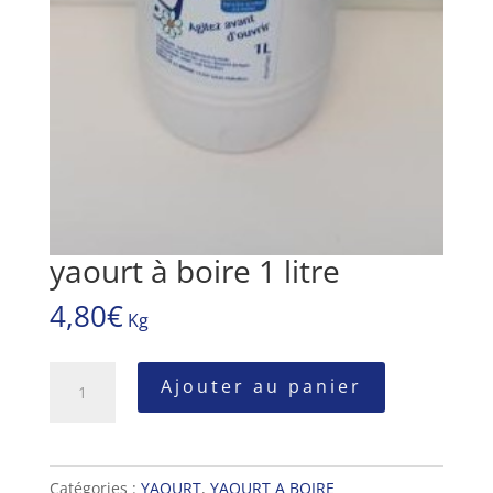
yaourt à boire 1 litre
4,80
€
Kg
quantité
Ajouter au panier
de
yaourt
à
Catégories :
YAOURT
,
YAOURT A BOIRE