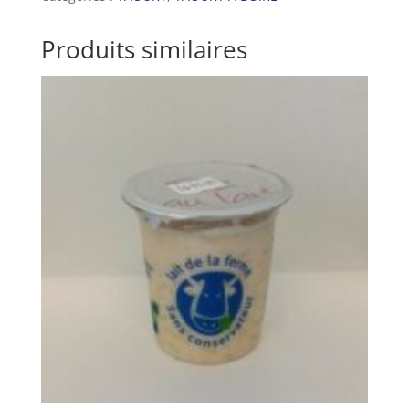
boire
1
Produits similaires
litre