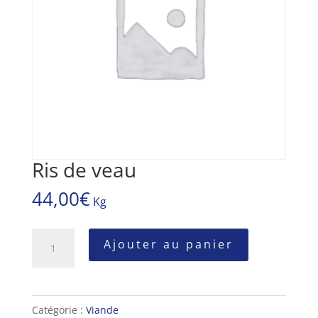
Ris de veau
44,00
€
Kg
quantité
Ajouter au panier
de
Ris
de
Catégorie :
Viande
veau