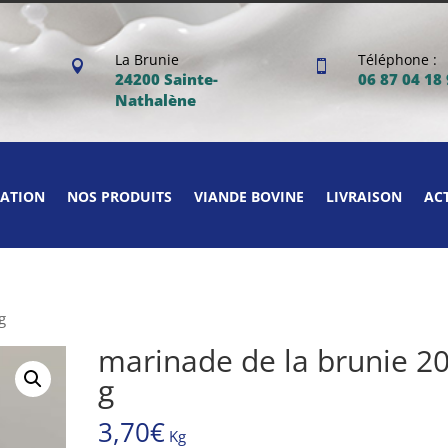
La Brunie
Téléphone :


24200 Sainte-
06 87 04 18
Nathalène
ATION
NOS PRODUITS
VIANDE BOVINE
LIVRAISON
AC
g
marinade de la brunie 2
g
3,70
€
Kg