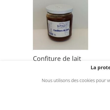
Confiture de lait
200 g
La prot
4,60
€
Kg
Nous utilisons des cookies pour v
© 2021 - Une réalisation
EDConcept24.fr
-
M