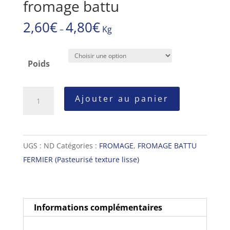
fromage battu
2,60
€
4,80
€
–
Kg
Poids
quantité
Ajouter au panier
de
fromage
battu
UGS :
ND
Catégories :
FROMAGE
,
FROMAGE BATTU
FERMIER (Pasteurisé texture lisse)
Informations complémentaires