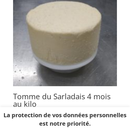
Tomme du Sarladais 4 mois
au kilo
La protection de vos données personnelles
20,50
€
Kg
est notre priorité.